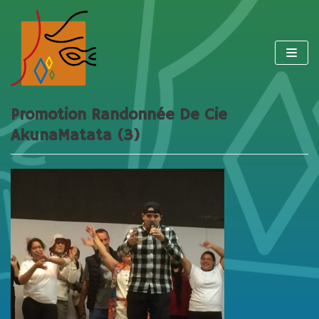
Aller
au
contenu
Promotion Randonnée De Cie
AkunaMatata (3)