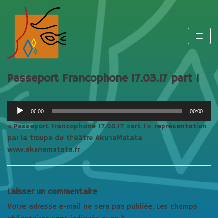
Aller
au
contenu
Passeport Francophone 17.03.17 part 1
Lecteur
00:00
00:00
audio
« Passeport Francophone 17.03.17 part 1 » représentation
par la troupe de théâtre AkunaMatata
www.akunamatata.fr
Laisser un commentaire
Votre adresse e-mail ne sera pas publiée.
Les champs