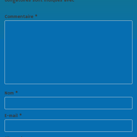
obligatoires sont indiqués avec
*
Commentaire
*
Nom
*
E-mail
*