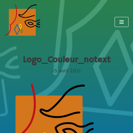
Aller
au
contenu
Logo_Couleur_notext
15 avril 2021