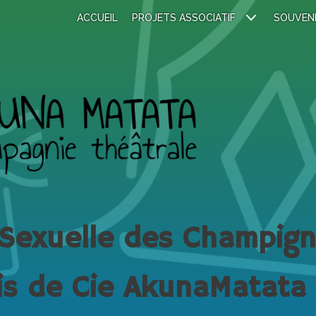
ACCUEIL
PROJETS ASSOCIATIF
SOUVEN
 Sexuelle des Champig
is de Cie AkunaMatata