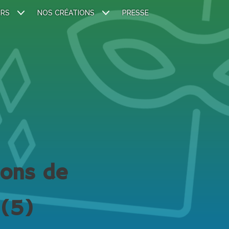
IRS
NOS CRÉATIONS
PRESSE
nons de
 (5)