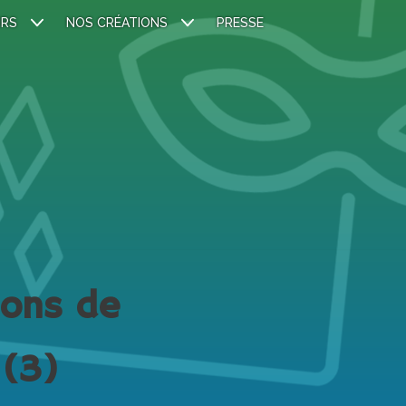
IRS
NOS CRÉATIONS
PRESSE
nons de
 (3)