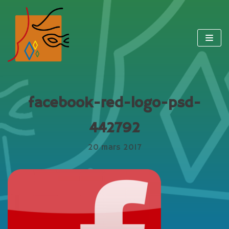
Aller
au
contenu
facebook-red-logo-psd-
442792
20 mars 2017