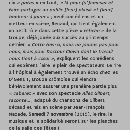
dix
« potes »
en tout,
« là pour [s’]amuser et
faire partager au public [leur] plaisir et [leur]
bonheur à jouer »
; neuf comédiens et un
metteur en scène, Renaud, qui tient également
un petit rôle dans cette pièce
« fétiche »
de la
troupe, déjà jouée aux succès au printemps
dernier.
« Cette fois-ci, nous ne jouons pas pour
nous, mais pour Docteur Clown dont le travail
nous tient à cœur »
, expliquent les comédiens
qui espèrent faire le plein de spectateurs. Le rire
à l’hôpital à également trouvé un écho chez les
D’Gens T, troupe drômoise qui viendra
bénévolement assurer une première partie plus
« cabaret »
avec son spectacle
Allez Gilbert,
raconte…
, adapté du chansons de Gilbert
Bécaud et mis en scène par Jean-François
Mazade,
Samedi 7 novembre
[2015], le rire, la
musique et la solidarité seront sur les planches
de la salle des fêtes !