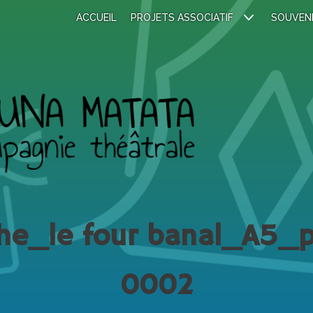
ACCUEIL
PROJETS ASSOCIATIF
SOUVEN
che_le four banal_A5_
0002